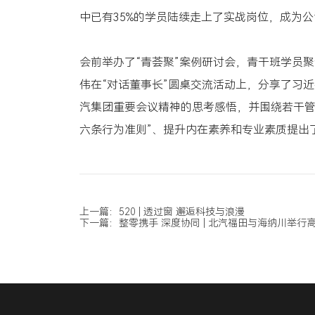
中已有35%的学员陆续走上了实战岗位，成为
会前举办了“青荟聚”案例研讨会，青干班学员
伟在“对话董事长”圆桌交流活动上，分享了习
汽集团重要会议精神的思考感悟，并围绕若干管
六条行为准则”、提升内在素养和专业素质提出
上一篇：520 | 透过窗 邂逅科技与浪漫
下一篇：整零携手 深度协同 | 北汽福田与海纳川举行