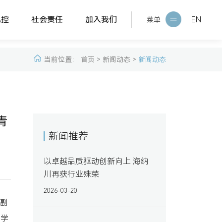
风控
社会责任
加入我们
EN
菜单
设
企业文化
人才理念
当前位置：
首页 >
新闻动态 >
新闻动态
则
可持续发展报告
社会招聘
报
校园招聘
实习招聘
青
新闻推荐
以卓越品质驱动创新向上 海纳
川再获行业殊荣
2026-03-20
学副
管学