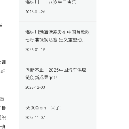
海纳川，十八岁生日快乐！
2026-01-26
指
海纳川渤海活塞发布中国首款欧
起
七标准锻钢活塞 定义重型动力
可靠性新标准
2026-01-19
培训
向新不止｜2025中国汽车供应
干班
链创新成果get！
2025-12-03
重
55000rpm，来了！
年骨
组织
2025-11-07
干班