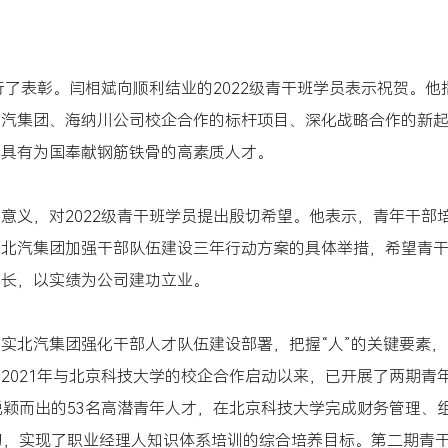
行了表彰。闫相斌向顺利结业的2022级青干班学员表示祝贺。他
北汽集团、海纳川公司校企合作的标杆项目、深化战略合作的新
养具有为国奉献钢筋铁骨的高素质人才。
意义，对2022级青干班学员提出殷切希望。他表示，青年干部
实北汽集团加强干部队伍建设三年行动方案的具体举措，希望青
成长，以实绩为公司建功立业。
实北汽集团强化干部人才队伍建设部署，把握“人”的关键要素，
2021年与北京科技大学的校企合作启动以来，已开展了两期青
脱颖而出的53名高潜青年人才，在北京科技大学完成财务管理、
习，实现了职业经理人知识体系培训的综合培养目标。第二期青