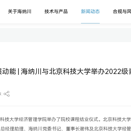
关于海纳川
技术与产品
新闻动态
合规与
公司简介
主要产品
新闻动态
体系建
全球布局
轻量化
行为准
与我们联系
电动化
合规举
智能化
动能 | 海纳川与北京科技大学举办2022级
式
享:
北京科技大学经济管理学院举办了院校课程结业仪式。北京科技大
团总经理助理、海纳川党委书记、董事长谢伟及北京科技大学经